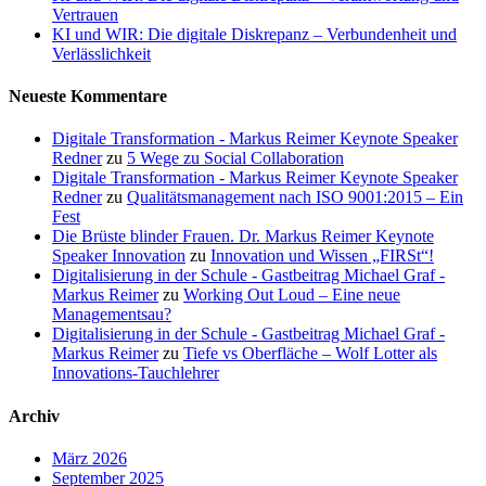
Vertrauen
KI und WIR: Die digitale Diskrepanz – Verbundenheit und
Verlässlichkeit
Neueste Kommentare
Digitale Transformation - Markus Reimer Keynote Speaker
Redner
zu
5 Wege zu Social Collaboration
Digitale Transformation - Markus Reimer Keynote Speaker
Redner
zu
Qualitätsmanagement nach ISO 9001:2015 – Ein
Fest
Die Brüste blinder Frauen. Dr. Markus Reimer Keynote
Speaker Innovation
zu
Innovation und Wissen „FIRSt“!
Digitalisierung in der Schule - Gastbeitrag Michael Graf -
Markus Reimer
zu
Working Out Loud – Eine neue
Managementsau?
Digitalisierung in der Schule - Gastbeitrag Michael Graf -
Markus Reimer
zu
Tiefe vs Oberfläche – Wolf Lotter als
Innovations-Tauchlehrer
Archiv
März 2026
September 2025