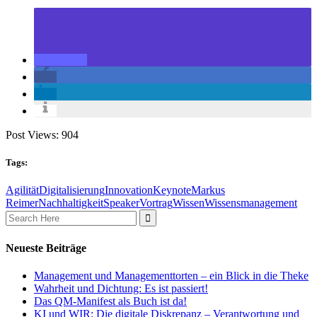
Post Views:
904
Tags:
Agilität
Digitalisierung
Innovation
Keynote
Markus
Reimer
Nachhaltigkeit
Speaker
Vortrag
Wissen
Wissensmanagement
Search
for:
Neueste Beiträge
Management und Managementtorten – ein Blick in die Theke
Wahrheit und Dichtung: Es ist passiert!
Das QM-Manifest als Buch ist da!
KI und WIR: Die digitale Diskrepanz – Verantwortung und