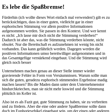
Es lebe die Spaßbremse!
Fürderhin (ich wollte dieses Wort einfach mal verwenden!) gilt es zu
berücksichtigen, dass in einer guten, vielleicht gar in einer
euphorischen Stimmung vor allem positive Informationen
aufgenommen werden. Sie passen in den Kontext. Und wer kennt
es nicht: „Ich lasse mir doch nicht die Stimmung verderben!“
Dadurch ist aber das, was die Stimmung verderben könnte, nicht
obsolet. Nur die Bereitschaft es aufzunehmen ist wenig bis nicht
vorhanden. Das kann gefährlich werden. Dagegen werden die
positiven Informationen umso bereitwilliger aufgenommen und in
das Gesamtgefüge verstärkend eingebaut. Und die Stimmung wird
gleich noch besser
Unternehmen machen genau an dieser Stelle immer wieder
gravierende Fehler in Form von Versäumnissen. Warum sollte man
sich die guten, geradezu euphorisch stimmenden Ergebnisse madig
machen lassen? Bis die Maden dann unter dem Unternehmenstor
hindurchkriechen, man sie nicht mehr loswird und die Stimmung
plötzlich im Keller ist.
Also ist es als Fazit gut, gute Stimmung zu haben, sie zu verbreiten
und zu fördern. Aber die eine oder andere Spaßbremse sollte dann
doch im Euphorievehikel eingebaut sein, um der einen oder anderen