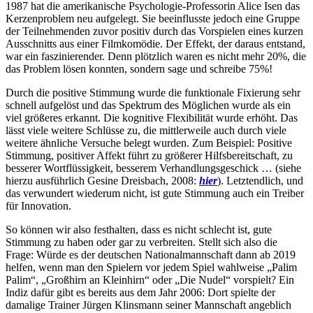
1987 hat die amerikanische Psychologie-Professorin Alice Isen das
Kerzenproblem neu aufgelegt. Sie beeinflusste jedoch eine Gruppe
der Teilnehmenden zuvor positiv durch das Vorspielen eines kurzen
Ausschnitts aus einer Filmkomödie. Der Effekt, der daraus entstand,
war ein faszinierender. Denn plötzlich waren es nicht mehr 20%, die
das Problem lösen konnten, sondern sage und schreibe 75%!
Durch die positive Stimmung wurde die funktionale Fixierung sehr
schnell aufgelöst und das Spektrum des Möglichen wurde als ein
viel größeres erkannt. Die kognitive Flexibilität wurde erhöht. Das
lässt viele weitere Schlüsse zu, die mittlerweile auch durch viele
weitere ähnliche Versuche belegt wurden. Zum Beispiel: Positive
Stimmung, positiver Affekt führt zu größerer Hilfsbereitschaft, zu
besserer Wortflüssigkeit, besserem Verhandlungsgeschick … (siehe
hierzu ausführlich Gesine Dreisbach, 2008:
hier
). Letztendlich, und
das verwundert wiederum nicht, ist gute Stimmung auch ein Treiber
für Innovation.
So können wir also festhalten, dass es nicht schlecht ist, gute
Stimmung zu haben oder gar zu verbreiten. Stellt sich also die
Frage: Würde es der deutschen Nationalmannschaft dann ab 2019
helfen, wenn man den Spielern vor jedem Spiel wahlweise „Palim
Palim“, „Großhirn an Kleinhirn“ oder „Die Nudel“ vorspielt? Ein
Indiz dafür gibt es bereits aus dem Jahr 2006: Dort spielte der
damalige Trainer Jürgen Klinsmann seiner Mannschaft angeblich